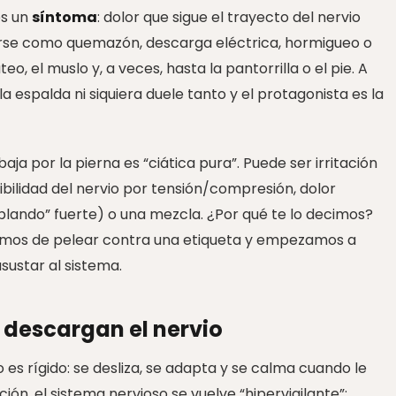
es un
síntoma
: dolor que sigue el trayecto del nervio
ntirse como quemazón, descarga eléctrica, hormigueo o
o, el muslo y, a veces, hasta la pantorrilla o el pie. A
a espalda ni siquiera duele tanto y el protagonista es la
aja por la pierna es “ciática pura”. Puede ser irritación
ibilidad del nervio por tensión/compresión, dolor
ablando” fuerte) o una mezcla. ¿Por qué te lo decimos?
jamos de pelear contra una etiqueta y empezamos a
asustar al sistema.
s descargan el nervio
 es rígido: se desliza, se adapta y se calma cuando le
ión, el sistema nervioso se vuelve “hipervigilante”: