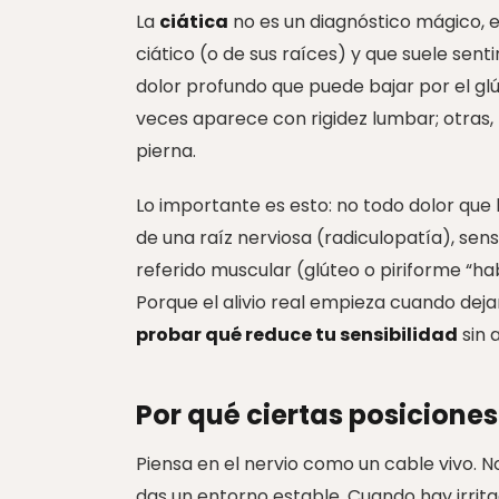
La
ciática
no es un diagnóstico mágico, 
ciático (o de sus raíces) y que suele se
dolor profundo que puede bajar por el glúte
veces aparece con rigidez lumbar; otras, l
pierna.
Lo importante es esto: no todo dolor que b
de una raíz nerviosa (radiculopatía), sens
referido muscular (glúteo o piriforme “h
Porque el alivio real empieza cuando de
probar qué reduce tu sensibilidad
sin 
Por qué ciertas posicione
Piensa en el nervio como un cable vivo. No
das un entorno estable. Cuando hay irritac