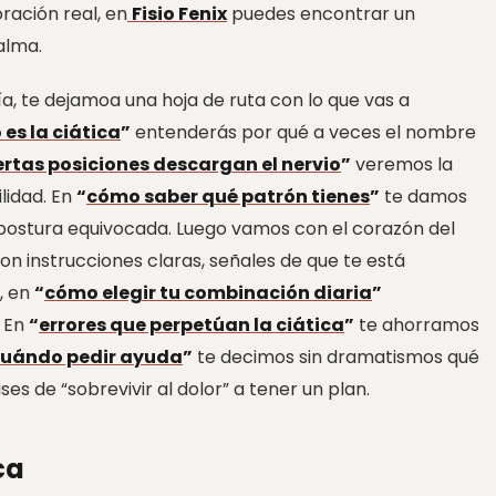
ración real, en
Fisio Fenix
puedes encontrar un
alma.
a, te dejamoa una hoja de ruta con lo que vas a
 es la ciática
”
entenderás por qué a veces el nombre
ertas posiciones descargan el nervio
”
veremos la
lidad. En
“
cómo saber qué patrón tienes
”
te damos
a postura equivocada. Luego vamos con el corazón del
on instrucciones claras, señales de que te está
, en
“
cómo elegir tu combinación diaria
”
. En
“
errores que perpetúan la ciática
”
te ahorramos
uándo pedir ayuda
”
te decimos sin dramatismos qué
s de “sobrevivir al dolor” a tener un plan.
ca