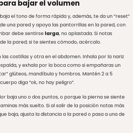
 para bajar el volumen
baja el tono de forma rápida y, además, te da un “reset”
de una pared y apoya las pantorrillas en la pared, con
umbar debe sentirse
larga
, no aplastada. Si notas
 de la pared; si te sientes cómodo, acércalo.
as costillas y otra en el abdomen. Inhala por la nariz
a espalda, y exhala por la boca como si empañaras un
oltar” glúteos, mandíbula y hombros. Mantén 2 a 5
cuerpo diga “ok, no hay peligro”.
r baja uno o dos puntos, o porque la pierna se siente
minas más suelto. Si al salir de la posición notas más
e baja, ajusta la distancia a la pared o pasa a una de