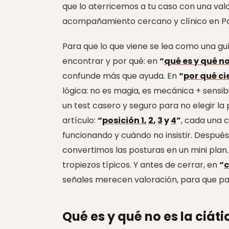
que lo aterricemos a tu caso con una valo
acompañamiento cercano y clínico en P
Para que lo que viene se lea como una guí
encontrar y por qué: en
“
qué es y qué no
confunde más que ayuda. En
“
por qué ci
lógica: no es magia, es mecánica + sensibi
un test casero y seguro para no elegir l
artículo:
“
posición 1
,
2
,
3
y
4
”
, cada una c
funcionando y cuándo no insistir. Después
convertimos las posturas en un mini plan
tropiezos típicos. Y antes de cerrar, en
“
c
señales merecen valoración, para que pase
Qué es y qué no es la ciáti