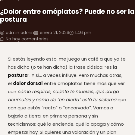
¿Dolor entre omóplatos? Puede no ser la
postura
admin admin
enero 21, 2026
1:46 pm
No hay comentarios
Si estás leyendo esto, me juego un café a que ya te
has dicho (o te han dicho) la frase clásica: “es la
postura
”. Y sí… a veces influye. Pero muchas otras,
el
dolor dorsal
entre omóplatos tiene más que ver
con
cómo respiras, cuánto te mueves, qué carga
acumulas y cómo de “en alerta” está tu sistema
que
con que estés “recto” o “encorvado”. Vamos a
bajarlo a tierra, en primera persona y sin
tecnicismos: qué lo enciende, qué lo apaga y cómo
empezar hoy. Si quieres una valoración y un plan