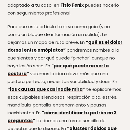
adaptado a tu caso, en
Fisio Fenix
puedes hacerlo
con seguimiento profesional.
Para que este artículo te sirva como guía (y no
como un bloque de información sin salida), te
dejamos un mapa de ruta breve. En
“
qué es el dolor
dorsal entre omóplatos
”
pondremos nombre a lo
que sientes y por qué puede “pinchar” aunque no
haya lesión seria. En
“
por qué puede no ser la
postura
”
veremos la idea clave: más que una
postura perfecta, necesitas variabilidad y dosis. En
“
las causas que casi nadie mira
”
te explicaremos
esos culpables silenciosos: respiración alta, estrés,
mandíbula, pantalla, entrenamiento y pausas
inexistentes. En
“
cómo identificar tu patrón en 3
preguntas
”
te damos una forma sencilla de
detectar qué lo dispara. En
“
ajustes rápidos que