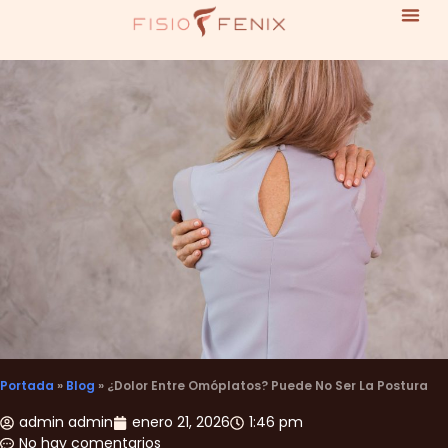
Portada
»
Blog
»
¿Dolor Entre Omóplatos? Puede No Ser La Postura
admin admin
enero 21, 2026
1:46 pm
No hay comentarios