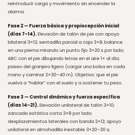
reintroducir carga y movimiento sin encender la
alarma.
Fase 2 — Fuerza básica y propiocepción inicial
(días 7–14).
Elevación de talón de pie con apoyo
bilateral 3×12; sentadilla parcial a caja 3×8; balance
en una pierna mirando un punto fijo 3×20 s por lado;
ABC con el pie dibujando letras en el aire 1× al día;
paseo del granjero ligero (cargar una bolsa en cada
mano y caminar 2×30–40 m). Objetivo: que el pie
vuelva a “hablar” con el suelo y a sostener tu peso.
Fase 3 — Control dinámico y fuerza específica
(días 14–21).
Elevación unilateral de talón 3×10;
zancada estática corta 3×8 por lado;
desplazamientos laterales con banda 2×12; apoyo
unilateral en almohadilla inestable 3×20–30 s;