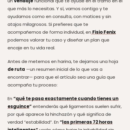
un
vendaje
funcional que te ayude en el tramo en el
que más lo necesitas. Y sí, vamos contigo y te
ayudamos como en consulta, con matices y sin
atajos milagrosos. Si prefieres que te
acompañemos de forma individual, en
Fisio Fenix
podemos valorar tu caso y diseñar un plan que
encaje en tu vida real.
Antes de meternos en harina, te dejamos una hoja
de ruta
—un resumen inicial de lo que vas a
encontrar— para que el artículo sea una guía que
acompaña tu proceso:
En
“
qué te pasa exactamente cuando tienes un
esguince
”
entenderás qué ligamentos suelen sufrir,
por qué aparece la hinchazón y qué significa de
verdad “estabilidad”. En
“
las primeras 72 horas
inteligentes
”
verás cómo bajar la irritabilidad sin