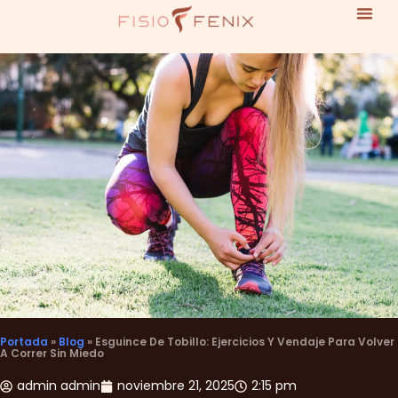
Portada
»
Blog
»
Esguince De Tobillo: Ejercicios Y Vendaje Para Volver
A Correr Sin Miedo
admin admin
noviembre 21, 2025
2:15 pm