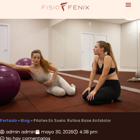
Portada
»
Blog
»
Pilates En Suelo: Rutina Base Antidolor
admin admin
mayo 30, 2026
4:38 pm
No hay comentarios