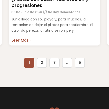
progresiones
30 De Junio De 2026
No Hay Comentarios
Junio llega con sol, playa y, para muchos, la
tentación de dejar el pilates para septiembre. El
calor da pereza, la rutina se rompe y
Leer Más »
1
2
3
…
5