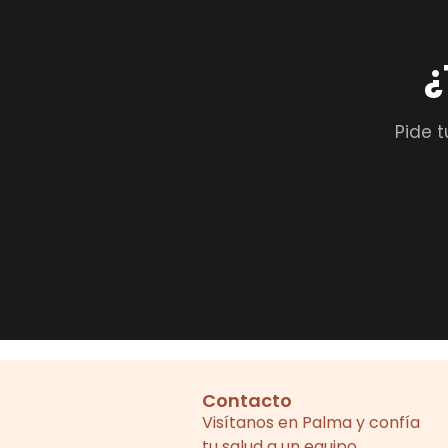
¿
Pide t
Contacto
Visítanos en Palma y confía
tu salud a un equipo