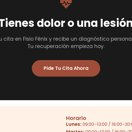
Tienes dolor o una lesió
u cita en Fisio Fénix y recibe un diagnóstico persona
Tu recuperación empieza hoy.
Pide Tu Cita Ahora
Horario
Lunes:
09:00
–
13:00
/
16:00
–
20:
Martes:
09:00
–
13:00
/
16:00
–
2