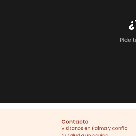
¿
Pide t
Contacto
Visítanos en Palma y confía
tu salud a un equipo