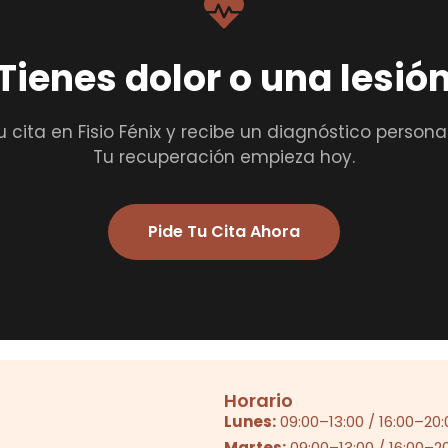
Tienes dolor o una lesió
u cita en Fisio Fénix y recibe un diagnóstico persona
Tu recuperación empieza hoy.
Pide Tu Cita Ahora
Horario
Lunes:
09:00
–
13:00
/
16:00
–
20:
Martes:
09:00
–
13:00
/
16:00
–
2