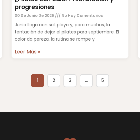
progresiones
30 De Junio De 2026
No Hay Comentarios
Junio llega con sol, playa y, para muchos, la
tentación de dejar el pilates para septiembre. El
calor da pereza, la rutina se rompe y
Leer Más »
1
2
3
…
5