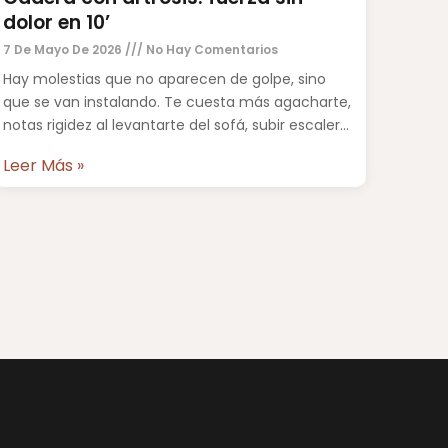
dolor en 10’
7 De Mayo De 2026
No Hay Comentarios
Hay molestias que no aparecen de golpe, sino
que se van instalando. Te cuesta más agacharte,
notas rigidez al levantarte del sofá, subir escaleras
ya
Leer Más »