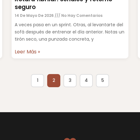
seguro
14 De Mayo De 2026
No Hay Comentarios
A veces pasa en un sprint. Otras, al levantarte del
sofá después de entrenar el día anterior. Notas un
tirón seco, una punzada concreta, y
Leer Más »
1
2
3
4
5