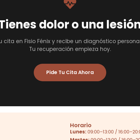
Tienes dolor o una lesió
u cita en Fisio Fénix y recibe un diagnóstico persona
Tu recuperación empieza hoy.
Pide Tu Cita Ahora
Horario
Lunes:
09:00
–
13:00
/
16:00
–
20:
Martes:
09:00
–
13:00
/
16:00
–
2