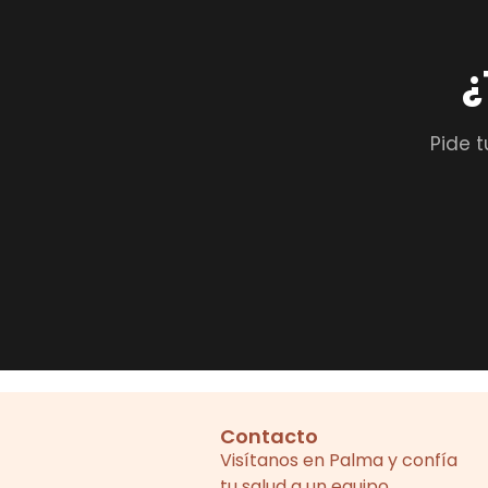
¿
Pide t
Contacto
Visítanos en Palma y confía
tu salud a un equipo