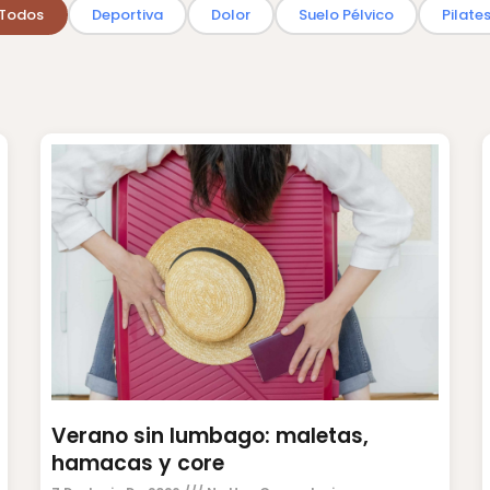
Todos
Deportiva
Dolor
Suelo Pélvico
Pilate
Verano sin lumbago: maletas,
hamacas y core