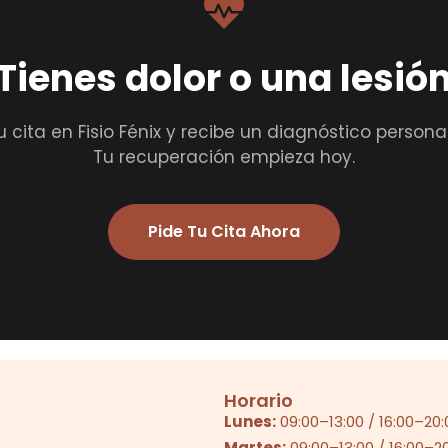
Tienes dolor o una lesió
u cita en Fisio Fénix y recibe un diagnóstico persona
Tu recuperación empieza hoy.
Pide Tu Cita Ahora
Horario
Lunes:
09:00
–
13:00
/
16:00
–
20:
Martes:
09:00
–
13:00
/
16:00
–
2