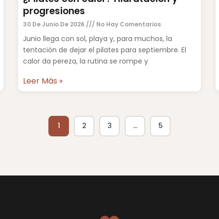
progresiones
30 De Junio De 2026
No Hay Comentarios
Junio llega con sol, playa y, para muchos, la
tentación de dejar el pilates para septiembre. El
calor da pereza, la rutina se rompe y
Leer Más »
1
2
3
…
5