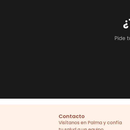
¿
Pide t
Contacto
Visítanos en Palma y confía
tu salud a un equipo