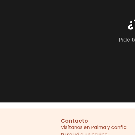
¿
Pide t
Contacto
Visítanos en Palma y confía
tu salud a un equipo