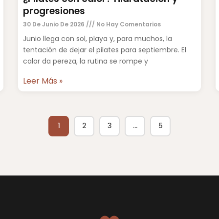
progresiones
30 De Junio De 2026
No Hay Comentarios
Junio llega con sol, playa y, para muchos, la
tentación de dejar el pilates para septiembre. El
calor da pereza, la rutina se rompe y
Leer Más »
1
2
3
…
5