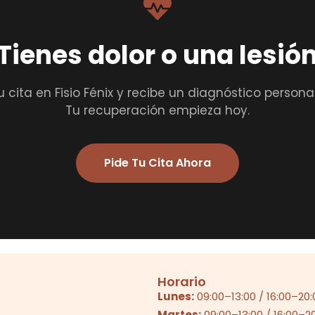
Tienes dolor o una lesió
u cita en Fisio Fénix y recibe un diagnóstico persona
Tu recuperación empieza hoy.
Pide Tu Cita Ahora
Horario
Lunes:
09:00
–
13:00
/
16:00
–
20:
Martes:
09:00
–
13:00
/
16:00
–
2