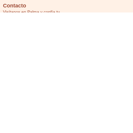
Contacto
Visítanos en Palma y confía tu
salud a un equipo experto en
fisioterapia.
Carrer del Pare Bartomeu Pou, 4
Nord, 07003 Palma, Illes Balears
665 08 39 60
fisiofenixmallorca@gmail.com
Horario
Lunes:
09:00
–
13:00
/
16:00
–
20:00
Martes:
09:00
–
13:00
/
16:00
–
20:00
Miércoles:
09:00
–
13:00
/
16:00
–
20:00