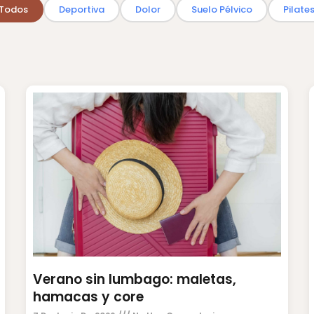
Todos
Deportiva
Dolor
Suelo Pélvico
Pilate
Verano sin lumbago: maletas,
hamacas y core