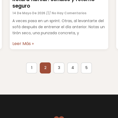
seguro
14 De Mayo De 2026
No Hay Comentarios
A veces pasa en un sprint. Otras, al levantarte del
sofá después de entrenar el día anterior. Notas un
tirón seco, una punzada concreta, y
Leer Más »
1
2
3
4
5