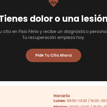
Tienes dolor o una lesió
u cita en Fisio Fénix y recibe un diagnóstico persona
Tu recuperación empieza hoy.
Pide Tu Cita Ahora
Horario
Lunes:
09:00
–
13:00
/
16:00
–
20:
Martes:
09:00
–
13:00
/
16:00
–
2