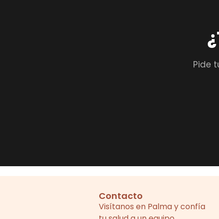
¿
Pide t
Contacto
Visítanos en Palma y confía
tu salud a un equipo