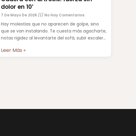
dolor en 10’
7 De Mayo De 2026
No Hay Comentarios
Hay molestias que no aparecen de golpe, sino
que se van instalando. Te cuesta más agacharte,
notas rigidez al levantarte del sofá, subir escaleras
ya
Leer Más »