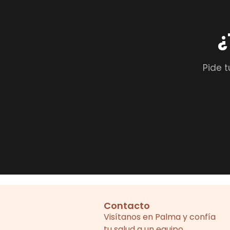
¿
Pide t
Contacto
Visítanos en Palma y confía
tu salud a un equipo