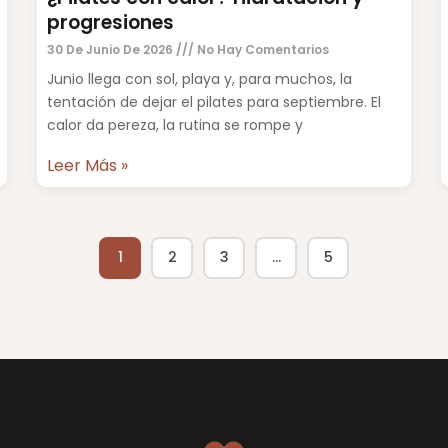
progresiones
30 De Junio De 2026
No Hay Comentarios
Junio llega con sol, playa y, para muchos, la
tentación de dejar el pilates para septiembre. El
calor da pereza, la rutina se rompe y
Leer Más »
1
2
3
…
5