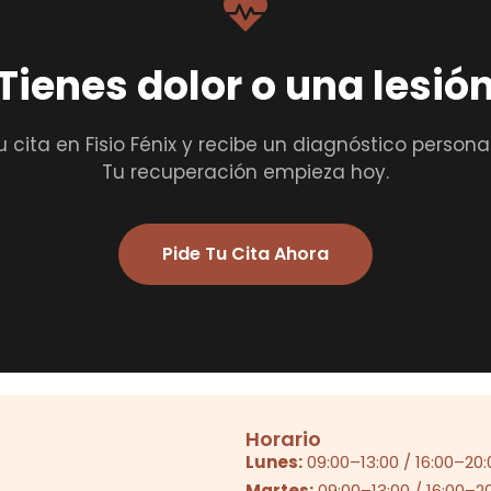
Tienes dolor o una lesió
u cita en Fisio Fénix y recibe un diagnóstico persona
Tu recuperación empieza hoy.
Pide Tu Cita Ahora
Horario
Lunes:
09:00
–
13:00
/
16:00
–
20:
Martes:
09:00
–
13:00
/
16:00
–
2