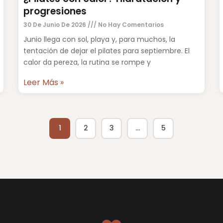
progresiones
30 De Junio De 2026
No Hay Comentarios
Junio llega con sol, playa y, para muchos, la
tentación de dejar el pilates para septiembre. El
calor da pereza, la rutina se rompe y
Leer Más »
1
2
3
…
5