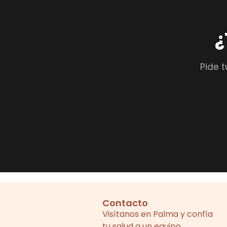
¿
Pide t
Contacto
Visítanos en Palma y confía
tu salud a un equipo