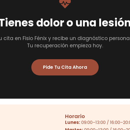
Tienes dolor o una lesió
u cita en Fisio Fénix y recibe un diagnóstico persona
Tu recuperación empieza hoy.
Pide Tu Cita Ahora
Horario
Lunes:
09:00
–
13:00
/
16:00
–
20:
Martes:
09:00
–
13:00
/
16:00
–
2